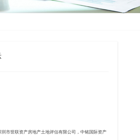
示
圳市世联资产房地产土地评估有限公司，中铭国际资产