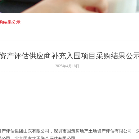
购结果公示
资产评估供应商补充入围项目采购结果公
2025年4月18日
评估集团山东有限公司，深圳市国策房地产土地资产评估有限公司，深
限公司，北京国友大正资产评估有限公司。