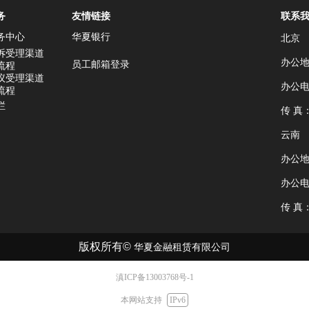
务
友情链接
联系
务中心
华夏银行
北京
诉受理渠道
办公地
员工邮箱登录
流程
议受理渠道
办公电话
流程
栏
传 真：
云南
办公
办公电话
传 真：
版权所有©
华夏金融租赁有限公司
滇ICP备13003768号-1
本网站支持
IPv6