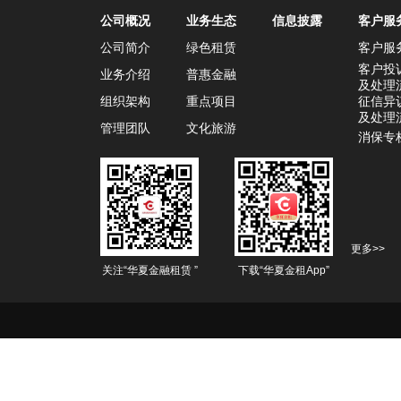
公司概况
业务生态
信息披露
客户服
公司简介
绿色租赁
客户服
客户投
业务介绍
普惠金融
及处理
组织架构
重点项目
征信异
及处理
管理团队
文化旅游
消保专
更多>>
关注“华夏金融租赁 ”
下载“华夏金租App”