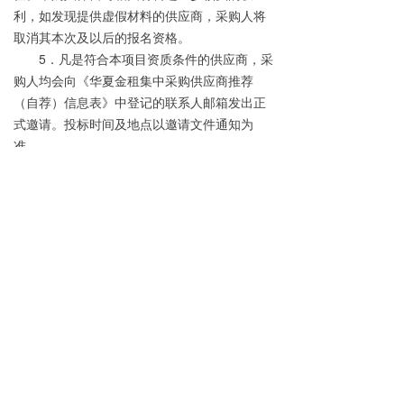
利，如发现提供虚假材料的供应商，采购人将
取消其本次及以后的报名资格。
5．凡是符合本项目资质条件的供应商，采
购人均会向《华夏金租集中采购供应商推荐
（自荐）信息表》中登记的联系人邮箱发出正
式邀请。投标时间及地点以邀请文件通知为
准。
（四）其他要求
本项目不接受联合体投标，不接受挂靠、
借用资质投标，不允许转包或分包。
四、公告发布渠道
本次供应商征集公告在华夏金租官网
(www.hxfl.com.cn)、金采网
(www.cfcpn.com)、中国采购与招标网
( www.chinabidding.com.cn )、公司内网平台
等进行发布。
五、联系事项
采购人：华夏金融租赁有限公司