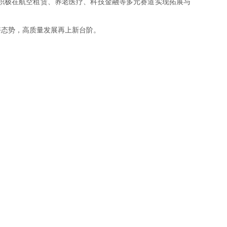
积极在航空租赁、养老医疗、科技金融等多元赛道实现拓展与
好态势，高质量发展再上新台阶。