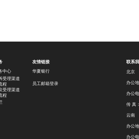
务
友情链接
联系
务中心
华夏银行
北京
诉受理渠道
办公地
员工邮箱登录
流程
议受理渠道
办公电话
流程
栏
传 真：
云南
办公
办公电话