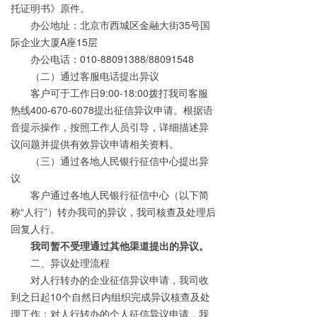
托证明书》原件。
办公地址：北京市西城区金融大街
35
号国
际企业大厦
A
座
15
层
办公电话：
010-88091388/88091548
（二）通过客服电话提出异议
客户可于工作日
9:00-18:00
拨打我司客服
热线
400-670-6078
提出征信异议申请。根据语
音提示操作，按照工作人员引导，详细描述异
议问题并提供有效异议申请相关资料。
（三）通过各地人民银行征信中心提出异
议
客户通过各地人民银行征信中心（以下简
称“人行”）转办我司的异议，我司核查及处理后
回复人行。
我司暂不受理通过其他渠道提出的异议。
二、异议处理流程
对人行转办的企业征信异议申请，我司收
到之日起
10
个自然日内组织完成异议核查及处
理工作；对人行转办的个人征信异议申请，我