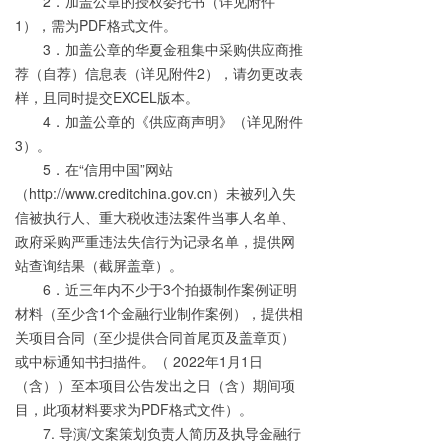
2．加盖公章的授权委托书（详见附件
1），需为PDF格式文件。
3．加盖公章的华夏金租集中采购供应商推
荐（自荐）信息表（详见附件2），请勿更改表
样，且同时提交EXCEL版本。
4．加盖公章的《供应商声明》（详见附件
3）。
5．在“信用中国”网站
（http://www.creditchina.gov.cn）未被列入失
信被执行人、重大税收违法案件当事人名单、
政府采购严重违法失信行为记录名单，提供网
站查询结果（截屏盖章）。
6．近三年内不少于3个拍摄制作案例证明
材料（至少含1个金融行业制作案例），提供相
关项目合同（至少提供合同首尾页及盖章页）
或中标通知书扫描件。（ 2022年1月1日
（含））至本项目公告发出之日（含）期间项
目，此项材料要求为PDF格式文件）。
7. 导演/文案策划负责人简历及执导金融行