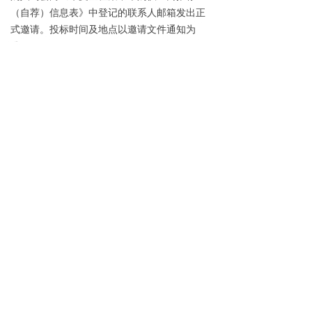
（自荐）信息表》中登记的联系人邮箱发出正
式邀请。投标时间及地点以邀请文件通知为
准。
（四）其他要求
本项目不接受联合体投标，不接受挂靠、
借用资质投标，不允许转包或分包。
四、公告发布渠道
本次供应商征集公告在华夏金租官网
(www.hxfl.com.cn)、金采网
(www.cfcpn.com)、中国采购与招标网
( www.chinabidding.com.cn )、公司内网平台
等进行发布。
五、联系事项
采购人：华夏金融租赁有限公司
联系人及联系电话：陈女士 010-
88091132；陈女士 010-88092070
供应商材料提交邮箱地址：
jzcgzx@hxfl.com.cn