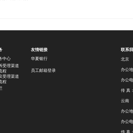
务
友情链接
联系
务中心
华夏银行
北京
诉受理渠道
办公地
员工邮箱登录
流程
议受理渠道
办公电话
流程
栏
传 真：
云南
办公
办公电话
传 真：