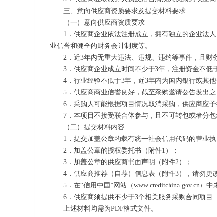
三、意向供应商资质要求及提交材料要求
（一）意向供应商资质要求
1
．供应商企业依法注册成立，拥有独立的企业法人
业信誉和健全的财务会计制度等。
2
．近
3
年内无重大违法、违规、违约等事件，且财
3
．供应商企业成立时间不少于
3
年，注册资金不低
4
．行业经验不低于
3
年，近
3
年内为国内银行或其他
5
．供应商商业信誉良好，截至采购邀请公告发出之
6
．采购人可能根据项目情况取消采购，供应商应予
7
．本项目不接受联合体参与，且不可转包或者分包
（二）提交材料内容
1
．提交加盖公章的载有统一社会信用代码的营业执
2
．加盖公章的授权委托书（附件
1
）；
3
．加盖公章的供应商书面声明（附件
2
）；
4
．供应商推荐（自荐）信息表（附件
3
），请勿更
5
．在“信用中国”网站（
www.creditchina.gov.cn
）中
6
．供应商须提供不少于
3
个相关服务采购合同项目
上述材料均需为
PDF
格式文件。