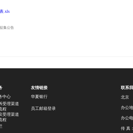
xls
征集公告
务
友情链接
联系
务中心
华夏银行
北京
诉受理渠道
办公地
员工邮箱登录
流程
议受理渠道
办公电话
流程
栏
传 真：