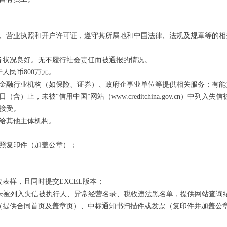
、营业执照和开户许可证，遵守其所属地和中国法律、法规及规章等的相
务状况良好。无不履行社会责任而被通报的情况。
于人民币
800
万元。
金融行业机构（如保险、证券）、政府企事业单位等提供相关服务；有能
日（含）止，未被“信用中国”网站（
www.creditchina.gov.cn
）中列入失信
接受。
给其他主体机构。
照复印件（加盖公章）；
改表样，且同时提交
EXCEL
版本；
未被列入失信被执行人、异常经营名录、税收违法黑名单，提供网站查询
（提供合同首页及盖章页）、中标通知书扫描件或发票（复印件并加盖公