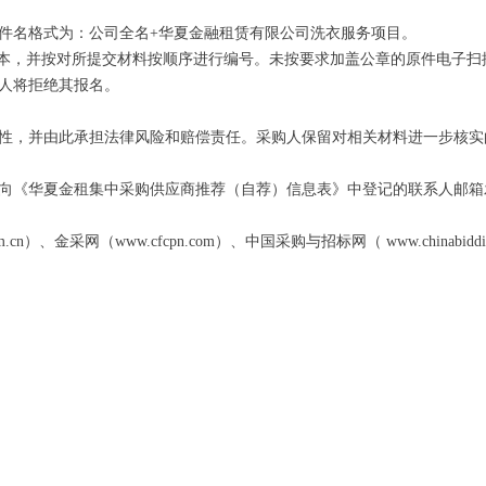
件名格式为：公司全名
+
华夏金融租赁有限公司洗衣服务项目。
本，并按对所提交材料按顺序进行编号。未按要求加盖公章的原件电子扫
人将拒绝其报名。
性，并由此承担法律风险和赔偿责任。采购人保留对相关材料进一步核实
向《华夏金租集中采购供应商推荐（自荐）信息表》中登记的联系人邮箱
m.cn
）、金采网（
www.cfcpn.com
）、中国采购与招标网（
www.chinabiddi