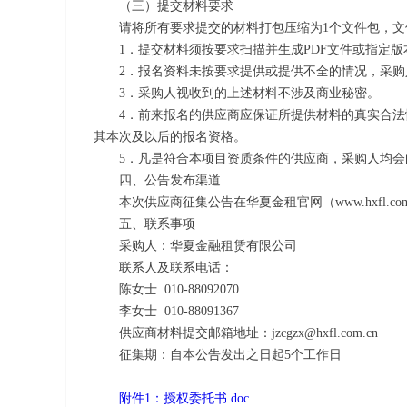
（三）提交材料要求
请将所有要求提交的材料打包压缩为
1
个文件包，文
1
．提交材料须按要求扫描并生成
PDF
文件或指定版
2
．报名资料未按要求提供或提供不全的情况，采购
3
．采购人视收到的上述材料不涉及商业秘密。
4
．前来报名的供应商应保证所提供材料的真实合法
其本次及以后的报名资格。
5
．凡是符合本项目资质条件的供应商，采购人均会
四、公告发布渠道
本次供应商征集公告在华夏金租官网（
www.hxfl.co
五、联系事项
采购人：华夏金融租赁有限公司
联系人及联系电话：
陈女士
010-88092070
李女士
010-88091367
供应商材料提交邮箱地址：
jzcgzx@hxfl.com.cn
征集期：自本公告发出之日起
5
个工作日
附件1：授权委托书.doc