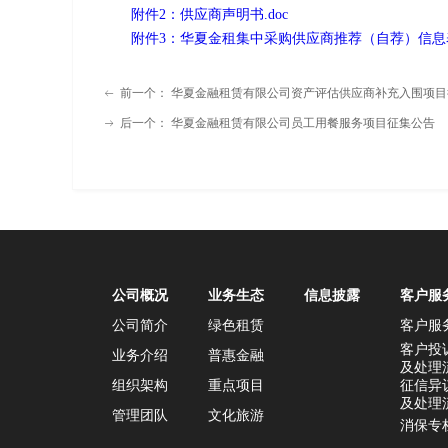
附件2：供应商声明书.doc
附件3：华夏金租集中采购供应商推荐（自荐）信息表.
前一个：
华夏金融租赁有限公司资产评估供应商补充入围项目
ꂃ
后一个：
华夏金融租赁有限公司员工用餐服务项目征集公告
ꁹ
公司概况
业务生态
信息披露
客户服
公司简介
绿色租赁
客户服
客户投
业务介绍
普惠金融
及处理
组织架构
重点项目
征信异
及处理
管理团队
文化旅游
消保专