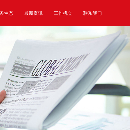
务生态
最新资讯
工作机会
联系我们