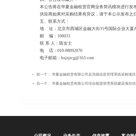
本公告将在华夏金融租赁官网业务简讯模块进行发
供应商如果对采购结果有异议，请于本公示发布之
五、联系方式：
地
址：北京市西城区金融大街
35
号国际企业大厦
邮
编：
100033
联
系
人：陈女士
电
话：
010-88092070
电子邮箱：
hxjzjzcg@163.com
前一个：
华夏金融租赁有限公司反洗钱信息管理系统采购项目
ꂃ
后一个：
华夏金融租赁有限公司综合能源管理系统建设项目供
ꁹ
公司概况
业务生态
信息披露
客户服