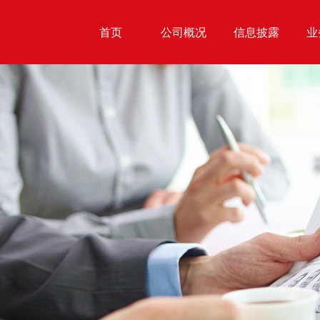
首页
公司概况
信息披露
业