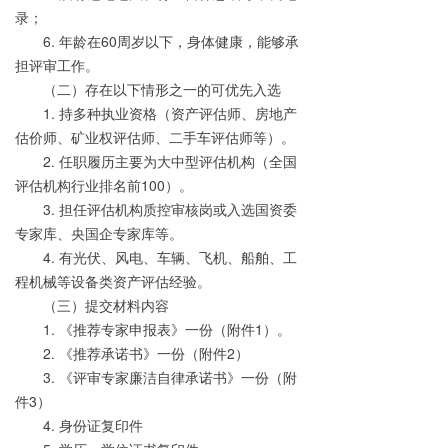
录；
6.
年龄在
60
周岁以下，身体健康，能够承
担评审工作。
（二）存在以下情形之一的可优先入选
1.
持多种执业资格（资产评估师、房地产
估价师、矿业权评估师、二手车评估师等）。
2.
任职履历主要为大中型评估机构（全国
评估机构行业排名前
100
）。
3.
担任评估机构质控审核岗或入选国资委
专家库、央国企专家库等。
4.
有光伏、风电、车辆、飞机、船舶、工
程机械等设备类资产评估经验。
（三）提交材料内容
1.
《推荐专家申报表》一份（附件
1
）。
2.
《推荐承诺书》一份（附件
2
）
3.
《评审专家廉洁自律承诺书》一份（附
件
3
）
4.
身份证复印件