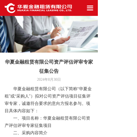
首页
끀
公司概况
信息披露
业务生态
华夏金融租赁有限公司资产评估评审专家
最新资讯
征集公告
工作机会
2024年8月30日
华夏金融租赁有限公司（以下简称
“
华夏金
联系我们
租
”
或
“
采购人
”
）拟对公司资产评估项目征集评
审专家，诚邀符合要求的意向方报名参与。项
目具体内容如下：
一、项目名称：
华夏金融租赁有限公司资
产评估评审专家征集项目
二、采购内容简介