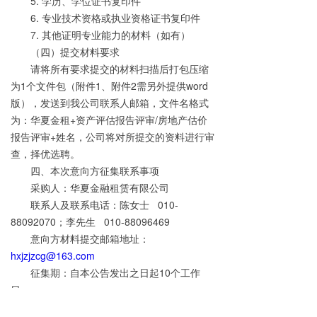
5.
学历、学位证书复印件
6.
专业技术资格或执业资格证书复印件
7.
其他证明专业能力的材料（如有）
（四）提交材料要求
请将所有要求提交的材料扫描后打包压缩
为
1
个文件包（附件
1
、附件
2
需另外提供
word
版），发送到我公司联系人邮箱，文件名格式
为：华夏金租
+
资产评估报告评审
/
房地产估价
报告评审
+
姓名，公司将对所提交的资料进行审
查，择优选聘。
四、本次意向方征集联系事项
采购人：华夏金融租赁有限公司
联系人及联系电话：陈
女士
010-
88092070；
李先生
010-88096469
意向方材料提交邮箱地址：
hxjzjzcg@163.com
征集期：自本公告发出之日起
10
个工作
日。
五、本次意向方征集公告
在华夏金租官网