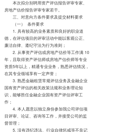
本次拟分别聘用资产评估报告评审专家、
房地产估价报告评审专家若干。
三、对意向方条件要求及提交材料要求
（一）
条件要求
1.
具有较高的业务素质和良好的职业道
德，在评估项目的评审活动中能以客观公正、
廉洁自律、遵纪守法为行为准则；
2.
从事资产评估或房地产估价等工作满
10
年，且取得资产评估师或房地产估价师等专业
资质
5
年以上，精通专业业务，熟悉评估情况，
在其专业领域享有一定声誉；
3.
熟悉金融租赁常规评估业务及金融企业
国有资产评估的相关政策法规和业务理论知
识，能够胜任金融企业国有资产评估评审工
作；
4.
本人愿意以独立身份参加我公司评估项
目评审、论证、咨询等工作，并接受公司的监
督管理；
5.
没有违纪违法、行业自律惩戒等不良记