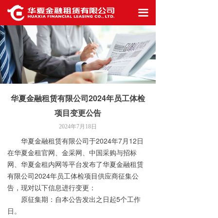
首页
끀
公司概况
信息披露
业务生态
华夏金融租赁有限公司2024年员工体检
最新资讯
项目变更公告
工作机会
2024年7月18日
华夏金融租赁有限公司于
2024
年
7
月
12
日
联系我们
在华夏金租官网、金采网、中国采购与招标
网、华夏金租内网等平台发布了华夏金融租赁
有限公司
2024
年员工体检项目供应商征集公
告，现对以下信息进行变更：
原征集期：自本公告发出之日起
5
个工作
日。