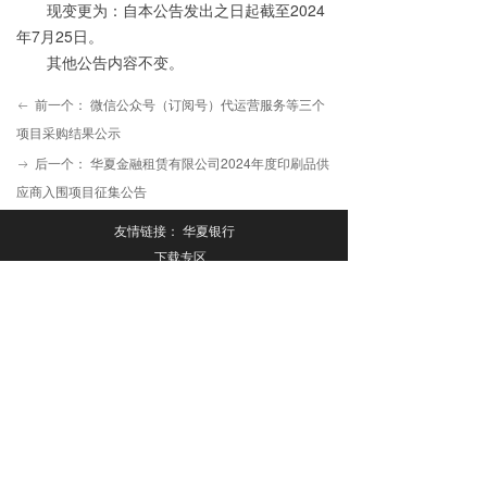
现变更为：自本公告发出之日起截至
2024
年
7
月
25
日。
其他公告内容不变。
前一个：
微信公众号（订阅号）代运营服务等三个
ꂃ
项目采购结果公示
后一个：
华夏金融租赁有限公司2024年度印刷品供
ꁹ
应商入围项目征集公告
友情链接：
华夏银行
下载专区
关注“华夏金融租赁”
下载“华夏金租App”
版权所有©
华夏金融租赁有限公司