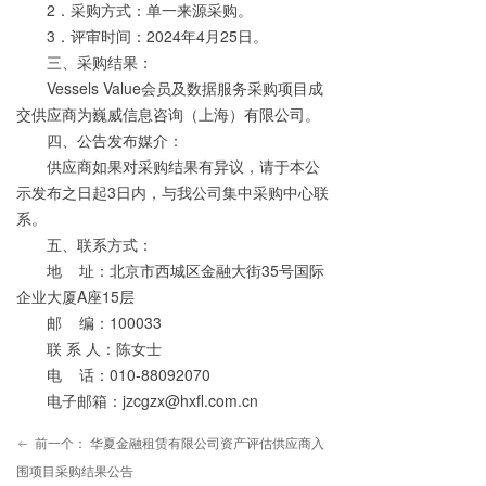
2
．采购方式：单一来源采购。
3
．评审时间：
2024
年
4
月
25
日。
三、采购结果：
Vessels Value
会员及数据服务采购项目成
交供应商为
巍威信息咨询（上海）有限公司
。
四、公告发布媒介：
供应商如果对采购结果有异议，请于本公
示发布之日起
3
日内，与我公司集中采购中心联
系。
五、联系方式：
地
址：北京市西城区金融大街
35
号国际
企业大厦
A
座
15
层
邮
编：
100033
联
系
人：陈女士
电
话：
010-88092070
电子邮箱：
jzcgzx@hxfl.com.cn
前一个：
华夏金融租赁有限公司资产评估供应商入
ꂃ
围项目采购结果公告